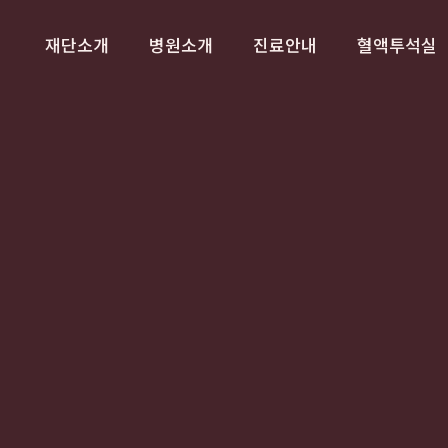
재단소개
병원소개
진료안내
혈액투석실